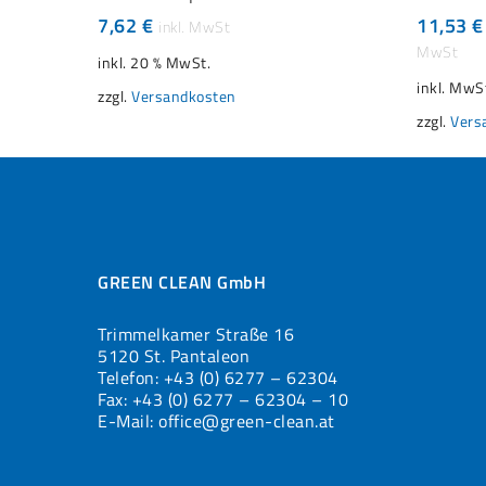
weist
7,62
€
11,53
€
mehrere
Variante
inkl. 20 % MwSt.
auf.
inkl. MwS
zzgl.
Versandkosten
Die
Optione
zzgl.
Vers
können
auf
der
Produkts
gewählt
werden
GREEN CLEAN GmbH
Trimmelkamer Straße 16
5120 St. Pantaleon
Telefon: +43 (0) 6277 – 62304
Fax: +43 (0) 6277 – 62304 – 10
E-Mail: office@green-clean.at