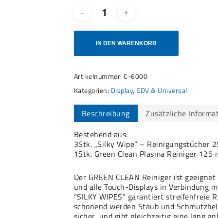
IN DEN WARENKORB
Artikelnummer:
C-6000
Kategorien:
Display
,
EDV & Universal
Beschreibung
Zusätzliche Informa
Bestehend aus:
3Stk. „Silky Wipe“ – Reinigungstücher 2
1Stk. Green Clean Plasma Reiniger 125 
Der GREEN CLEAN Reiniger ist geeignet f
und alle Touch-Displays in Verbindung 
“SILKY WIPES” garantiert streifenfreie R
schonend werden Staub und Schmutzbelä
sicher, und gibt gleichzeitig eine lang 