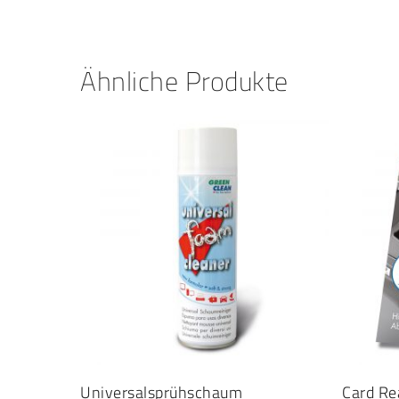
Ähnliche Produkte
Dieses
IN DEN WARENKORB
Universalsprühschaum
Produkt
Card Re