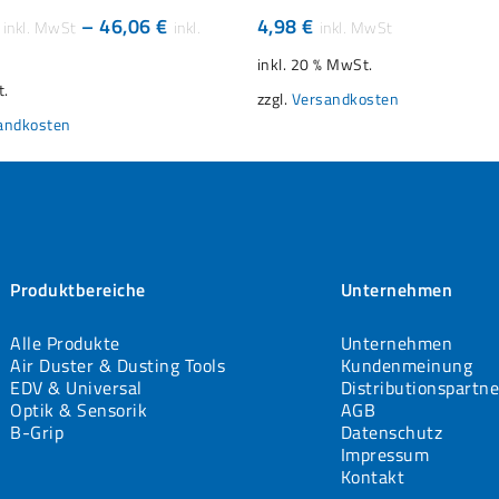
–
46,06
€
4,98
€
n
inkl. 20 % MwSt.
t.
zzgl.
Versandkosten
n
andkosten
eite
Produktbereiche
Unternehmen
Alle Produkte
Unternehmen
Air Duster & Dusting Tools
Kundenmeinung
EDV & Universal
Distributionspartne
Optik & Sensorik
AGB
B-Grip
Datenschutz
Impressum
Kontakt