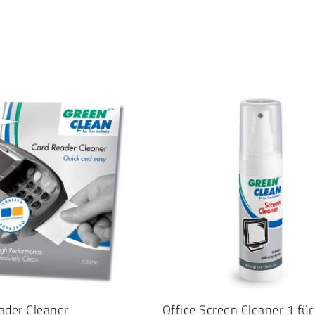
AUSFÜHRUNG WÄHLEN
IN DEN WARENKORB
ader Cleaner
Office Screen Cleaner 1 für