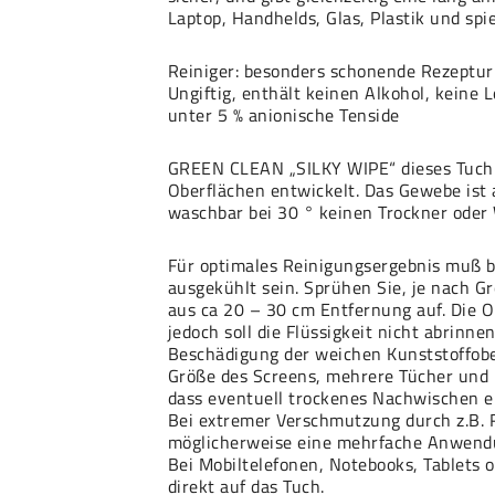
Laptop, Handhelds, Glas, Plastik und spi
Reiniger: besonders schonende Rezeptur 
Ungiftig, enthält keinen Alkohol, keine 
unter 5 % anionische Tenside
GREEN CLEAN „SILKY WIPE“ dieses Tuch is
Oberflächen entwickelt. Das Gewebe ist a
waschbar bei 30 ° keinen Trockner ode
Für optimales Reinigungsergebnis muß b
ausgekühlt sein. Sprühen Sie, je nach G
aus ca 20 – 30 cm Entfernung auf. Die Ob
jedoch soll die Flüssigkeit nicht abrinn
Beschädigung der weichen Kunststoffobe
Größe des Screens, mehrere Tücher und b
dass eventuell trockenes Nachwischen erf
Bei extremer Verschmutzung durch z.B. R
möglicherweise eine mehrfache Anwendu
Bei Mobiltelefonen, Notebooks, Tablets o
direkt auf das Tuch.