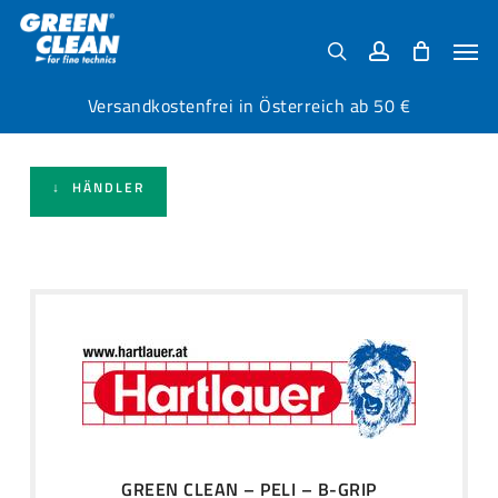
Skip
Menu
to
Men
search
account
main
content
Versandkostenfrei in Österreich ab 50 €
↓ HÄNDLER
GREEN CLEAN – PELI – B-GRIP