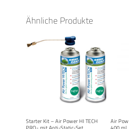
Ähnliche Produkte
IN DEN WARENKORB
Starter Kit – Air Power HI TECH
Air Pow
PRO- mit Anti-Static-Set
400 ml