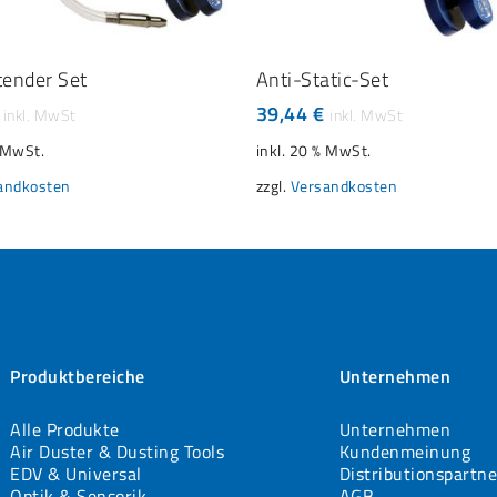
IN DEN WARENKORB
IN DEN WARENKORB
tender Set
Anti-Static-Set
39,44
€
% MwSt.
inkl. 20 % MwSt.
andkosten
zzgl.
Versandkosten
Produktbereiche
Unternehmen
Alle Produkte
Unternehmen
Air Duster & Dusting Tools
Kundenmeinung
EDV & Universal
Distributionspartne
Optik & Sensorik
AGB