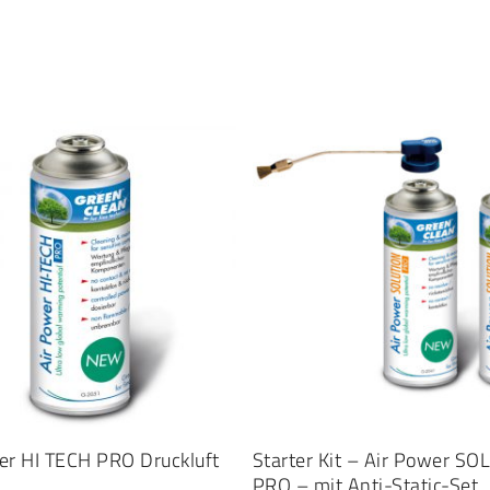
IN DEN WARENKORB
IN DEN WARENKORB
er HI TECH PRO Druckluft
Starter Kit – Air Power S
PRO – mit Anti-Static-Set