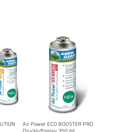
IN DEN WARENKORB
OLUTION
Air Power ECO BOOSTER PRO
Druckluftspray 350 ml