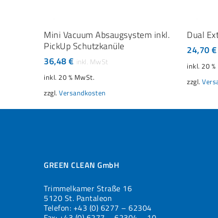
IN DEN WARENKORB
Mini Vacuum Absaugsystem inkl.
Dual Ex
PickUp Schutzkanüle
24,70
€
36,48
€
inkl. 20 
inkl. 20 % MwSt.
zzgl.
Vers
zzgl.
Versandkosten
GREEN CLEAN GmbH
Trimmelkamer Straße 16
5120 St. Pantaleon
Telefon: +43 (0) 6277 – 62304
Fax: +43 (0) 6277 – 62304 – 10