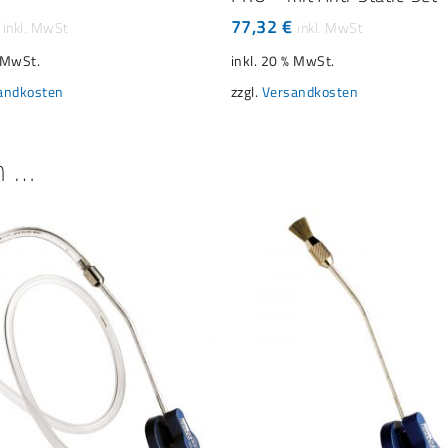
77,32
€
% MwSt.
inkl. 20 % MwSt.
andkosten
zzgl.
Versandkosten
n …