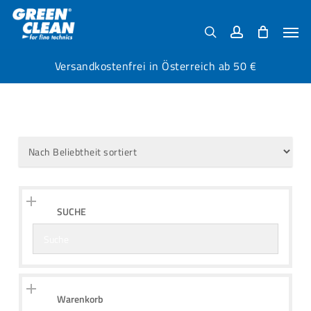
Skip
Menu
to
Men
search
account
main
content
Versandkostenfrei in Österreich ab 50 €
SUCHE
Warenkorb