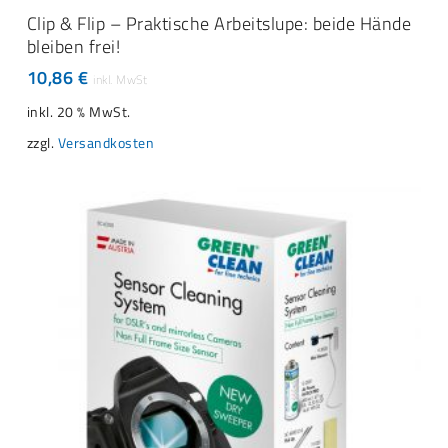
IN DEN WARENKORB
Clip & Flip – Praktische Arbeitslupe: beide Hände
bleiben frei!
10,86
€
inkl. 20 % MwSt.
zzgl.
Versandkosten