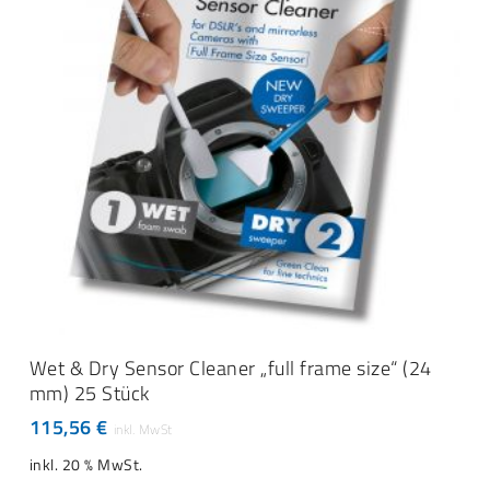
IN DEN WARENKORB
Wet & Dry Sensor Cleaner „full frame size“ (24
mm) 25 Stück
115,56
€
inkl. 20 % MwSt.