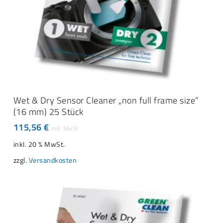
IN DEN WARENKORB
Wet & Dry Sensor Cleaner „non full frame size“
(16 mm) 25 Stück
115,56
€
inkl. 20 % MwSt.
zzgl.
Versandkosten