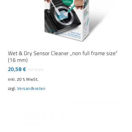
IN DEN WARENKORB
Wet & Dry Sensor Cleaner „non full frame size“
(16 mm)
20,58
€
inkl. 20 % MwSt.
zzgl.
Versandkosten