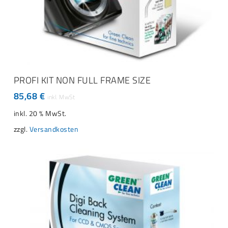
IN DEN WARENKORB
PROFI KIT NON FULL FRAME SIZE
85,68
€
inkl. 20 % MwSt.
zzgl.
Versandkosten