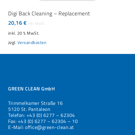
IN DEN WARENKORB
Digi Back Cleaning – Replacement
20,16
€
inkl. 20 % MwSt.
zzgl.
Versandkosten
GREEN CLEAN GmbH
Trimmelkamer Straße 16
5120 St. Pantaleon
Telefon: +43 (0) 6277 – 62304
Fax: +43 (0) 6277 – 62304 – 10
E-Mail: office@green-clean.at