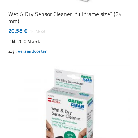
IN DEN WARENKORB
Wet & Dry Sensor Cleaner “full frame size” (24
mm)
20,58
€
inkl. 20 % MwSt.
zzgl.
Versandkosten