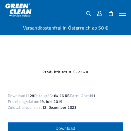
Skip
Menu
to
Men
search
account
main
content
Versandkostenfrei in Österreich ab 50 €
Produktblatt # C-2140
Download
1128
Dateigröße
84.26 KB
Datei-Anzahl
1
Erstellungsdatum
19. Juni 2019
Zuletzt aktualisiert
12. Dezember 2023
Download