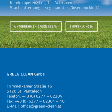
Kernkompetenz liegt bei Aerosolen zur
Staubentfernung – sogenannter „Dosendruckluft“.
UNTERNEHMEN GREEN CLEAN
EMPFEHLUNGEN
GREEN CLEAN GmbH
Trimmelkamer Straße 16
5120 St. Pantaleon
Telefon: +43 (0) 6277 – 62304
Fax: +43 (0) 6277 – 62304 – 10
E-Mail: office@green-clean.at